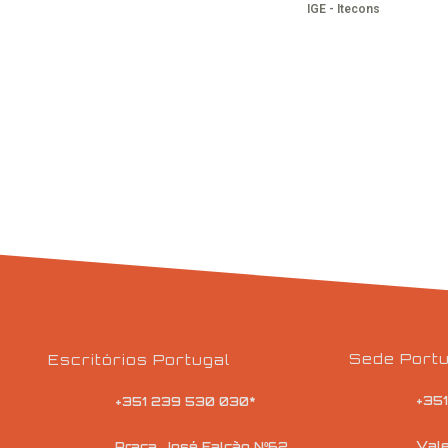
Sede Portu
Escritórios Portugal
+35
+351 239 530 030*
Vale
Praça José Falcão Nº62,