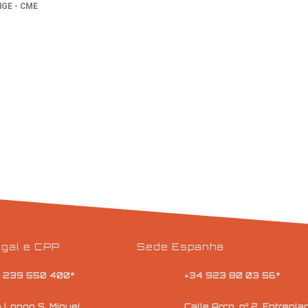
gal e CPP
Sede Espanha
1 239 550 400*
+34 923 80 03 56*
 Longo S. Miguel,
Calle Arco, nº 2, Entreplan