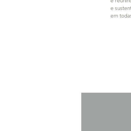
e reunin
e susten
em todas