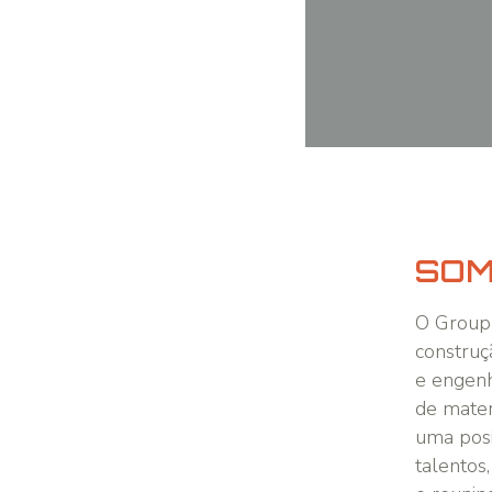
SOM
O Group
construç
e engenh
de mater
uma posi
talentos