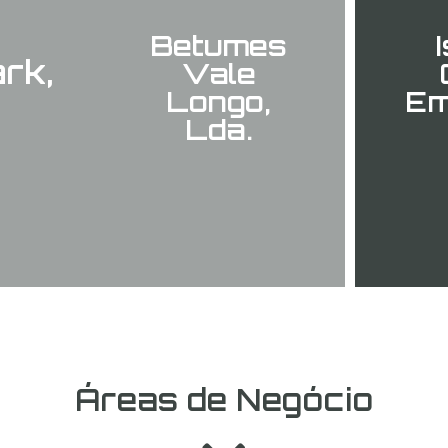
Betumes
rk,
Vale
.
Longo,
Em
Lda.
Áreas de Negócio