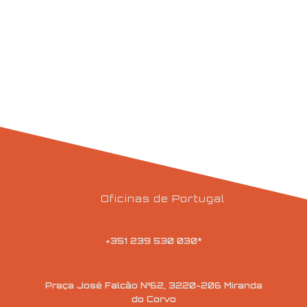
Oficinas de Portugal
+351 239 530 030*
Praça José Falcão Nº62, 3220-206 Miranda
do Corvo