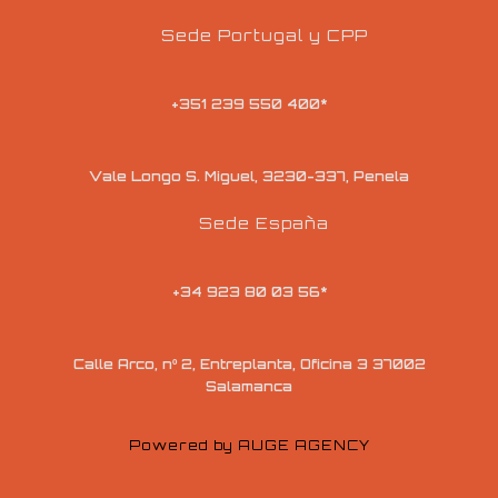
Sede Portugal y CPP
+351 239 550 400*
Vale Longo S. Miguel, 3230-337, Penela
Sede España
+34 923 80 03 56*
Calle Arco, nº 2, Entreplanta, Oficina 3 37002
Salamanca
Powered by AUGE AGENCY